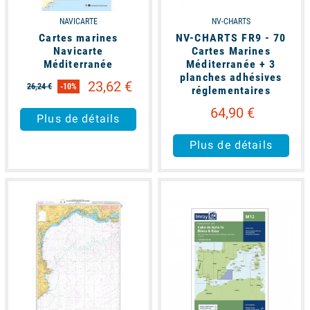
NAVICARTE
NV-CHARTS
Cartes marines
NV-CHARTS FR9 - 70
Navicarte
Cartes Marines
Méditerranée
Méditerranée + 3
planches adhésives
23,62 €
26,24 €
-10%
réglementaires
64,90 €
Plus de détails
Plus de détails
available
available