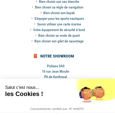
Bien choisir son sac étanche
Bien choisir sa règle de navigation
Bien choisir son kayak
S'équiper pour les sports nautiques
Savoir utiliser une carte marine
Votre équipement de sécurité à bord
Bien choisir sa veste de quart
Bien choisir son gilet de sauvetage
NOTRE SHOWROOM
Picksea SAS
16 rue Jean Moulin
PA de Kerdroual
56270 Ploemeur
Salut c'est nous...
France
les Cookies !
Mentions légales
•
Conditions générales de ventes
•
Cookies
Consentements certifiés par