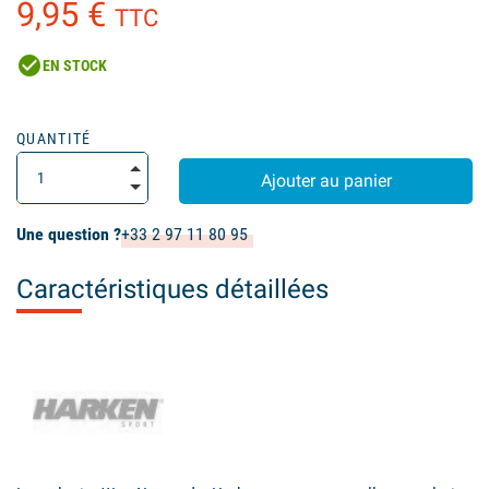
9,95 €
TTC
check_circle
EN STOCK
(1 avis)
QUANTITÉ
Ajouter au panier
Une question ?
+33 2 97 11 80 95
Caractéristiques détaillées