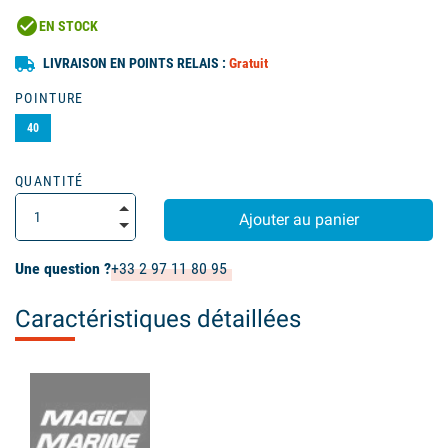
check_circle
EN STOCK
LIVRAISON EN POINTS RELAIS :
Gratuit
POINTURE
40
QUANTITÉ
Ajouter au panier
Une question ?
+33 2 97 11 80 95
Caractéristiques détaillées