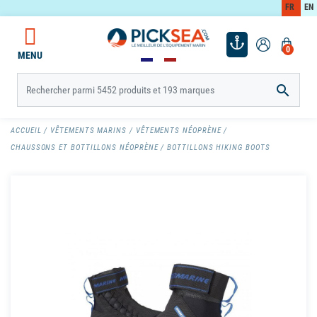
FR
EN
0
MENU

ACCUEIL
VÊTEMENTS MARINS
VÊTEMENTS NÉOPRÈNE
CHAUSSONS ET BOTTILLONS NÉOPRÈNE
BOTTILLONS HIKING BOOTS