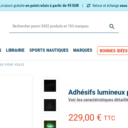
en point relais à partir de 95 EUR
sous 
Livraison gratuite
Retour et échange

S
LIBRAIRIE
SPORTS NAUTIQUES
MARQUES
BONNES IDÉES
UX POUR VOILES
Adhésifs lumineux 
Voir les caractéristiques détaill
229,00 €
TTC