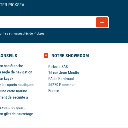
TER PICKSEA
 offres et nouveautés de Picksea
CONSEILS
NOTRE SHOWROOM
son sac étanche
Picksea SAS
a règle de navigation
16 rue Jean Moulin
son kayak
PA de Kerdroual
r les sports nautiques
56270 Ploemeur
France
r une carte marine
ent de sécurité à
a veste de quart
son gilet de sauvetage