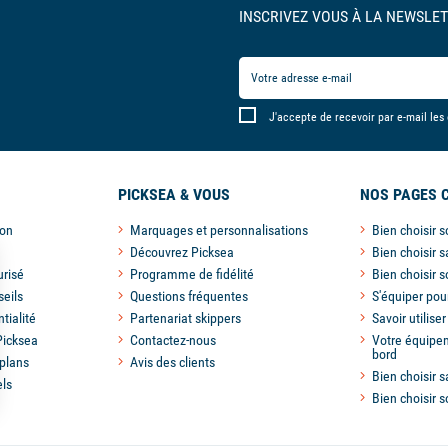
INSCRIVEZ VOUS À LA NEWSLET
J'accepte de recevoir par e-mail les
PICKSEA & VOUS
NOS PAGES 
son
Marquages et personnalisations
Bien choisir 
Découvrez Picksea
Bien choisir s
risé
Programme de fidélité
Bien choisir 
seils
Questions fréquentes
S'équiper pou
tialité
Partenariat skippers
Savoir utilise
Picksea
Contactez-nous
Votre équipem
bord
plans
Avis des clients
Bien choisir s
els
Bien choisir 
s Options