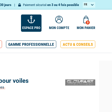
30 jours
en 3 ou 4 fois possible
FR
Paiement sécurisé
EN
0
ESPACE PRO
MON COMPTE
MON PANIER
GAMME PROFESSIONNELLE
ACTU & CONSEILS
pour voiles
ées